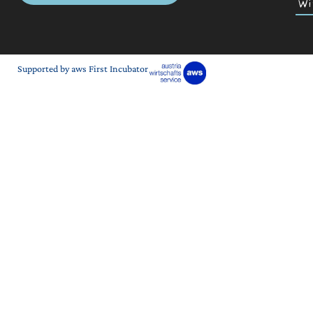
Wi
Supported by aws First Incubator