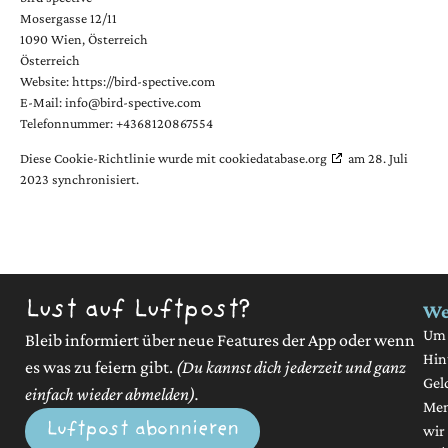
Mosergasse 12/11
1090 Wien, Österreich
Österreich
Website:
https://bird-spective.com
E-Mail:
info@
bird-spective.com
Telefonnummer: +4368120867554
Diese Cookie-Richtlinie wurde mit
cookiedatabase.org
am 28. Juli
2023 synchronisiert.
Lust auf Luftpost?
We
Um 
Bleib informiert über neue Features der App oder wenn
Hin
es was zu feiern gibt.
(Du kannst dich jederzeit und ganz
Gel
einfach wieder abmelden).
Men
Luftpost abonnieren
wir